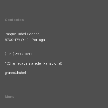
Contactos
Parque Hubel, Pechão,
8700-179 Olhão, Portugal
(+351) 289 710 500
*(Chamada para a rede fixa nacional)
grupo@hubel.pt
Menu