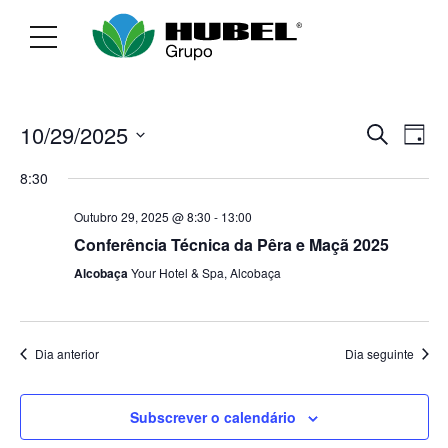
Sustentabilidade
Media
Recrutamen
Even
Ev
10/29/2025
Pesquisar
Dia
Selecione
Vi
Sear
8:30
data
Na
Outubro 29, 2025 @ 8:30
-
13:00
and
Conferência Técnica da Pêra e Maçã 2025
Vie
Alcobaça
Your Hotel & Spa, Alcobaça
Navi
Dia anterior
Dia seguinte
Subscrever o calendário