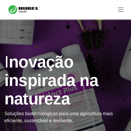
Pular para o conteúdo
I
novação
inspirada na
natureza
Soluções biotecnológicas para uma agricultura mais
eficiente, sustentável e resiliente.