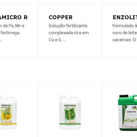
AMICRO R
COPPER
ENZOLI
r de Fe, Mn e
Solução fertilizante
Formulado à
fertirrega.
complexada rica em
soro de leite
…
Cu e S. …
sacarose. O