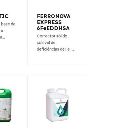
TIC
FERRONOVA
EXPRESS
 base de
6FeEDDHSA
 e
Corrector sólido
 a…
solúvel de
deficiências de Fe. …