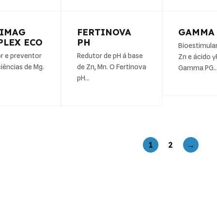
TIMAG
FERTINOVA
GAMMA
PLEX ECO
PH
Bioestimul
r e preventor
Redutor de pH á base
Zn e ácido 
ciências de Mg.
de Zn, Mn. O Fertinova
Gamma PG
pH…
1
2
→