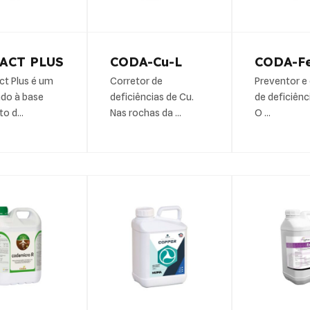
ACT PLUS
CODA-Cu-L
CODA-F
ct Plus é um
Corretor de
Preventor e
do à base
deficiências de Cu.
de deficiênc
ato d…
Nas rochas da …
O …