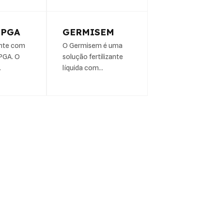
 PGA
GERMISEM
ante com
O Germisem é uma
γPGA. O
solução fertilizante
…
líquida com…