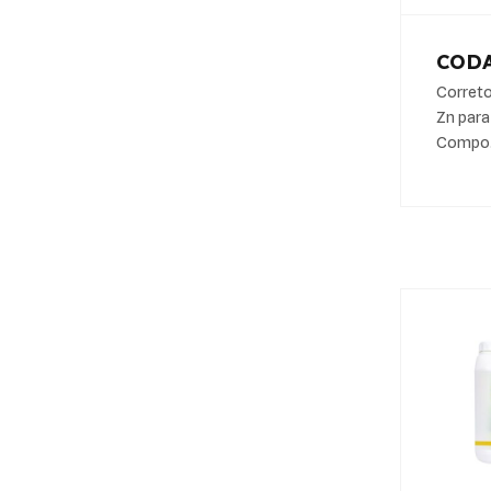
COD
Correto
Zn para 
Compo