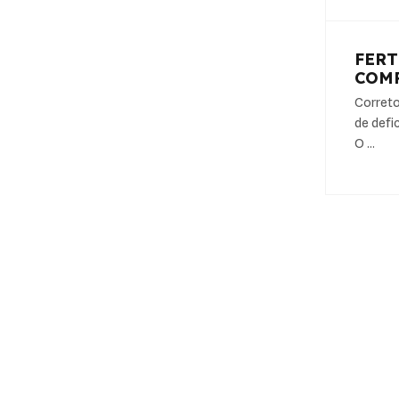
FER
COM
Correto
de defi
O …