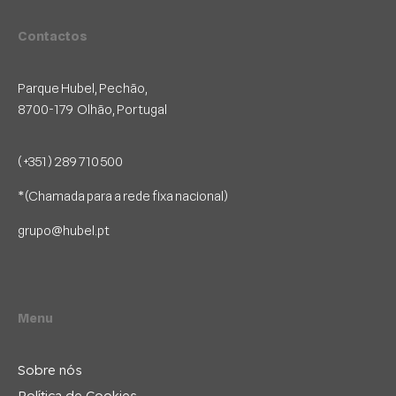
Contactos
Parque Hubel, Pechão,
8700-179 Olhão, Portugal
(+351) 289 710 500
*(Chamada para a rede fixa nacional)
grupo@hubel.pt
Menu
Sobre nós
Política de Cookies