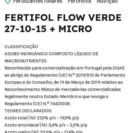
Fertilizantes foliares
Fertinova
Nutrição
FERTIFOL FLOW VERDE
27-10-15 + MICRO
CLASSIFICAÇÃO
ADUBO INORGÂNICO COMPOSTO LÍQUIDO DE
MACRONUTRIENTES
Reconhecido para comercialização em Portugal pela DGAE
ao abrigo do Regulamento (UE) N.º 2019/515 do Parlamento
Europeu e do Conselho, de 19 de Março de 2019 relativo ao
Reconhecimento Mútuo de mercadorias comercializadas
legalmente noutro Estado-Membro e que revoga o
Regulamento (CE) N.º 764/2008.
TEORES DECLARADOS:
Azoto total (N): 27,0% p/v – 19,9% p/p
Azoto amoniacal (N): 3,4% p/v – 2,5% p/p
Azoto ureico (N): 23,6% p/v – 17,4% p/p