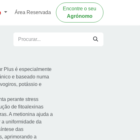
Encontre o seu
Área Reservada
Agrónomo
ur Plus é especialmente
rgânico e baseado numa
vogiros, potássio e
nta perante stress
ução de fitoalexinas
ras. A metionina ajuda a
r a uniformidade da
síntese das
es, aprimorando a