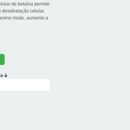
elular de betaína permite
 desidratação celular,
 mesmo modo, aumenta a
ca