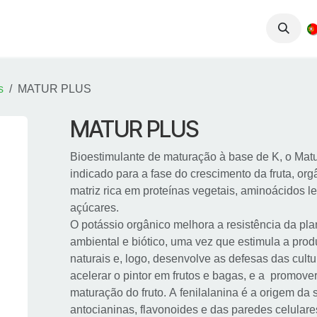
iços
Produtos
Conhecimento
Contactos
s
MATUR PLUS
MATUR PLUS
Bioestimulante de maturação à base de K, o Mat
indicado para a fase do crescimento da fruta, o
matriz rica em proteínas vegetais, aminoácidos le
açúcares.
O potássio orgânico melhora a resistência da pla
ambiental e biótico, uma vez que estimula a prod
naturais e, logo, desenvolve as defesas das cultu
acelerar o pintor em frutos e bagas, e a promove
maturação do fruto. A fenilalanina é a origem da 
antocianinas, flavonoides e das paredes celular