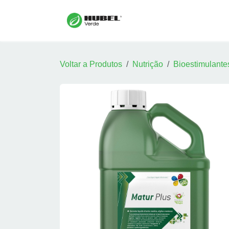
Pular para o conteúdo
Início
Sobre
Serv
Voltar a Produtos
Nutrição
Bioestimulante