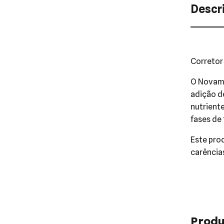
Descr
Corretor
O Novami
adição d
nutriente
fases de
Este pro
carência
Produ