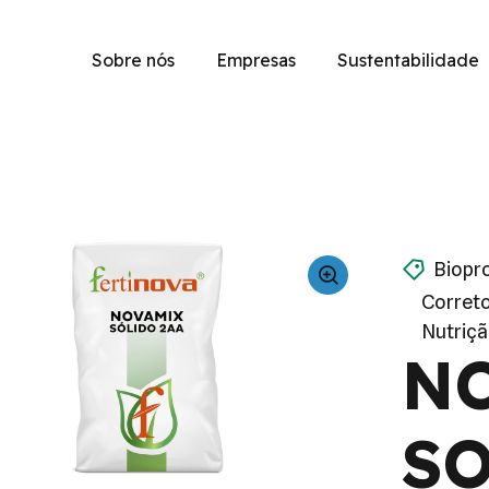
Sobre nós
Empresas
Sustentabilidade
Biopr
Corret
Nutriç
N
SO