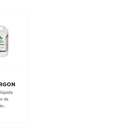
RGON
líquida
or de
ân…