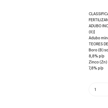
CLASSIFI
FERTILIZA
ADUBO INO
(II)]
Adubo mine
TEORES DE
Boro (B) s
8,8% p/p
Zinco (Zn)
7,8% p/p
Quantity