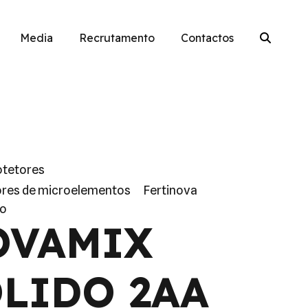
Media
Recrutamento
Contactos
otetores
ores de microelementos
Fertinova
ão
OVAMIX
LIDO 2AA