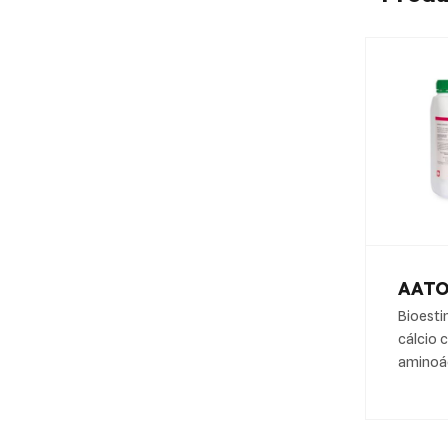
AAT
Bioesti
cálcio
aminoác