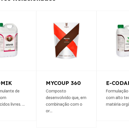
OMIK
MYCOUP 360
E-CODA
mulante de
Composto
Formulação 
 com
desenvolvido que, em
com alto te
idos livres. …
combinação com o
matéria org
or…