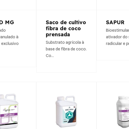
D MG
Saco de cultivo
SAPUR
fibra de coco
ado
Bioestimula
prensada
anulado à
ativador do
Substrato agrícola à
 exclusivo
radicular e p
base de fibra de coco.
Co…