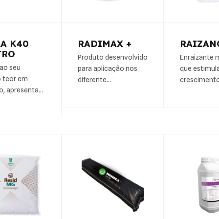
A K40
RADIMAX +
RAIZAN
TRO
Produto desenvolvido
Enraizante 
ao seu
para aplicação nos
que estimul
 teor em
diferente…
cresciment
o, apresenta…