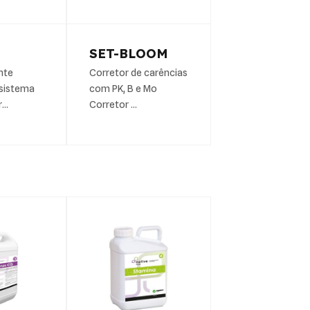
SET-BLOOM
nte
Corretor de carências
 sistema
com PK, B e Mo
r…
Corretor …