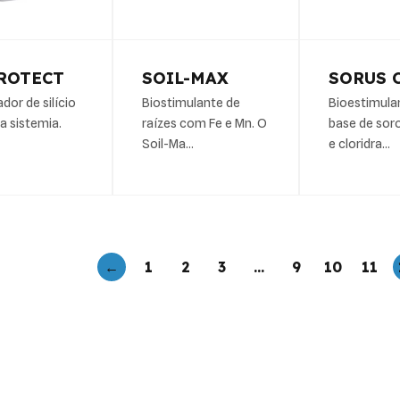
ROTECT
SOIL-MAX
SORUS 
dor de silício
Biostimulante de
Bioestimula
a sistemia.
raízes com Fe e Mn. O
base de soro
Soil-Ma…
e cloridra…
←
1
2
3
…
9
10
11