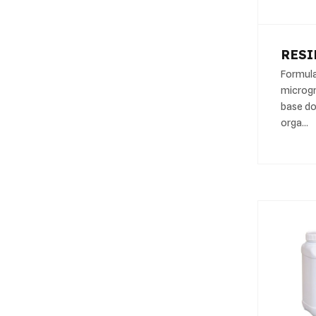
RESI
Formul
microgr
base do
orga…