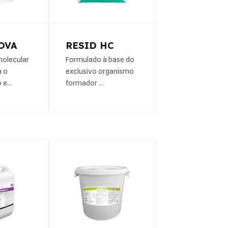
OVA
RESID HC
molecular
Formulado à base do
a o
exclusivo organismo
o e…
formador …