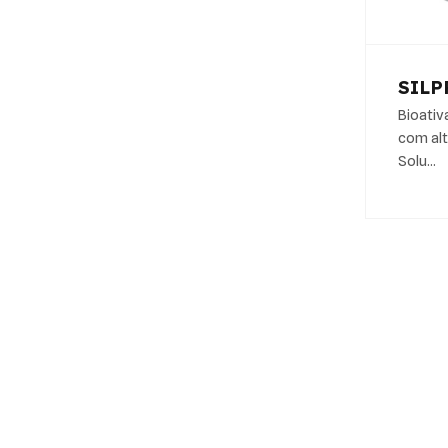
SILP
Bioativa
com alt
Solu…