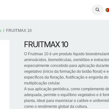
iços
Produtos
Conhecimento
Contactos
s
FRUITMAX 10
FRUITMAX 10
O Fruitmax 10 é um produto líquido bioestimulan
aminoácidos, biomoléculas, osmólitos e extracto
especialmente concebido para aplicação durante
vegetativo (início da formação do botão floral) 
específicos da floração, frutificação e engorda d
multiplicação celular.
A sua aplicação periódica, como complemento de
adequada, permite o equilíbrio vegetativo e é fon
planta, ideal para maximizar o calibre e uniformi
como o rendimento global da cultura.