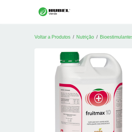
Pular para o conteúdo
Início
Sobre
Serv
Voltar a Produtos
Nutrição
Bioestimulante